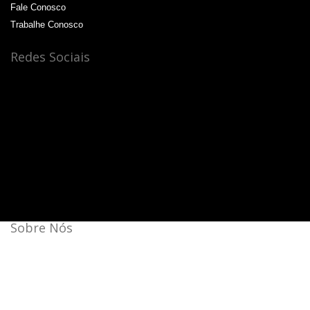
Fale Conosco
Trabalhe Conosco
Redes Sociais
Sobre Nós
Bateras Beat Music School, a escola de música que mais
cresce no Brasil.
Aqui a batida é mais forte!
44 unidades: 35 no Brasil, 08 na Itália e 01 na China.
Agende a sua aula cortesia!