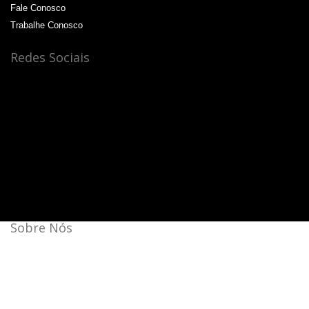
Fale Conosco
Trabalhe Conosco
Redes Sociais
Sobre Nós
Bateras Beat Music School, a escola de música que mais
cresce no Brasil.
Aqui a batida é mais forte!
44 unidades: 35 no Brasil, 08 na Itália e 01 na China.
Agende a sua aula cortesia!