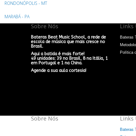
RONDONÓPOLIS - MT
MARABÁ - PA
Sobre Nós
Links 
Bateras Beat Music School, a rede de
Bateras 
escola de música que mais cresce no
Metodolo
Brasil.
Política 
Aqui a batida é mais forte!
49 unidades: 39 no Brasil, 8 na Itália, 1
em Portugal e 1 na China.
Agende a sua aula cortesia!
Sobre Nós
Links 
Bateras Beat Music School, a escola de
Bateras 
música que mais cresce no Brasil.