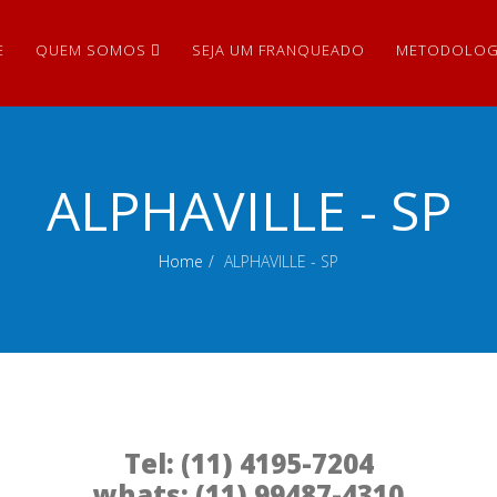
E
QUEM SOMOS
SEJA UM FRANQUEADO
METODOLOG
ALPHAVILLE - SP
Home
ALPHAVILLE - SP
Tel: (11) 4195-7204
whats: (11) 99487-4310