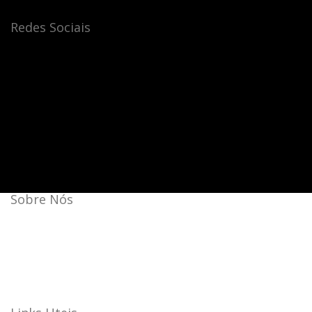
Redes Sociais
Sobre Nós
Bateras Beat Music School, a escola de música que mais
cresce no Brasil.
Aqui a batida é mais forte!
44 unidades: 35 no Brasil, 08 na Itália e 01 na China.
Agende a sua aula cortesia!