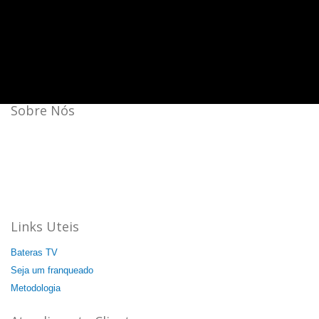
Sobre Nós
Bateras Beat Music School, a escola de música que mais
cresce no Brasil.
Aqui a batida é mais forte!
44 unidades: 35 no Brasil, 08 na Itália e 01 na China.
Agende a sua aula cortesia!
Links Uteis
Bateras TV
Seja um franqueado
Metodologia