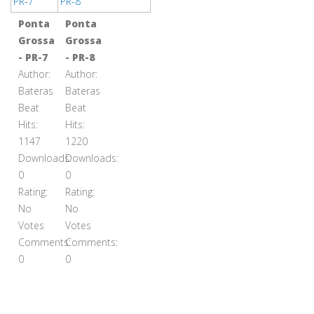
Ponta
Ponta
Grossa
Grossa
- PR-7
- PR-8
Author:
Author:
Bateras
Bateras
Beat
Beat
Hits:
Hits:
1147
1220
Downloads:
Downloads:
0
0
Rating:
Rating:
No
No
Votes
Votes
Comments:
Comments:
0
0