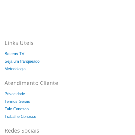
Bateras Beat Music School, a escola de música que mais
cresce no Brasil.
Aqui a batida é mais forte!
44 unidades: 35 no Brasil, 08 na Itália e 01 na China.
Agende a sua aula cortesia!
Links Uteis
Bateras TV
Seja um franqueado
Metodologia
Atendimento Cliente
Privacidade
Termos Gerais
Fale Conosco
Trabalhe Conosco
Redes Sociais