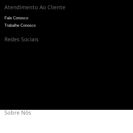
Atendimento Ao Cliente
Fale Conosco
Trabalhe Conosco
Redes Sociais
Sobre Nós
Bateras Beat Music School, a escola de música que mais
cresce no Brasil.