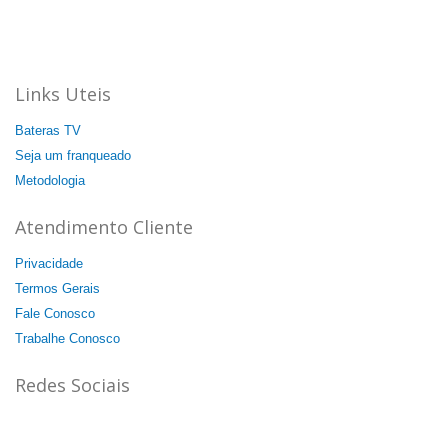
Aqui a batida é mais forte!
44 unidades: 35 no Brasil, 08 na Itália e 01 na China.
Agende a sua aula cortesia!
Links Uteis
Bateras TV
Seja um franqueado
Metodologia
Atendimento Cliente
Privacidade
Termos Gerais
Fale Conosco
Trabalhe Conosco
Redes Sociais